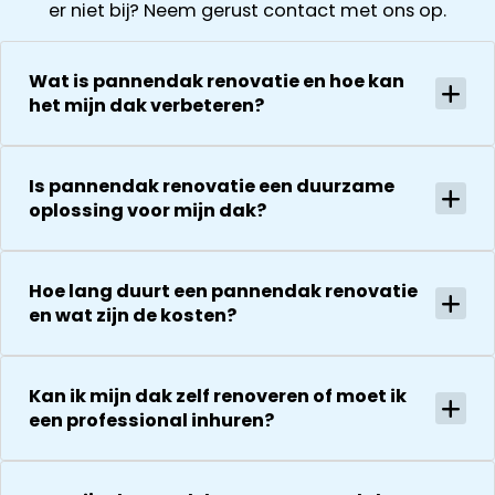
er niet bij? Neem gerust contact met ons op.
van de
kregen direct
vervolgens
zonnepanelen
een offerte
helder en
Alles goed
uitgewerkt en
gedurende he
Wat is pannendak renovatie en hoe kan
gecoördineer
na 1 week late
hele proces
het mijn dak verbeteren?
en
al helemaal
houden ze je
georganiseer
herstel. Nu 1
goed op de
absoluut een
week later wil
hoogte van d
Is pannendak renovatie een duurzame
aanrader!
dakdekker Ja
stand van
oplossing voor mijn dak?
bedanken
zaken.
voor de
De reparatie
uitvoering en
gaat
Hoe lang duurt een pannendak renovatie
zijn
vervolgens
en wat zijn de kosten?
vriendelijkheid
conform
Het is nog
afspraak en
steeds
onverwachte
Kan ik mijn dak zelf renoveren of moet ik
droog!!! Dus
zaken die ze
een professional inhuren?
zeker een 5
tegenkomen
sterren revie
worden
waard door
vakkundig