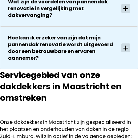
zijn
Wat zijn de voordelen van pannendak
gerepareerd
renovatie in vergelijking met
vakkundighei
zonder extra
dakvervanging?
en snelle
kosten. Maar
service
ook dan
communeren
Hoe kan ik er zeker van zijn dat mijn
ze goed en
pannendak renovatie wordt uitgevoerd
transparant. I
door een betrouwbare en ervaren
kan ze
aannemer?
aanraden.
Servicegebied van onze
dakdekkers in Maastricht en
omstreken
Onze dakdekkers in Maastricht zijn gespecialiseerd in
het plaatsen en onderhouden van daken in de regio
Zuid-Limburg. Wij zijn actief in de volgende gebieden: