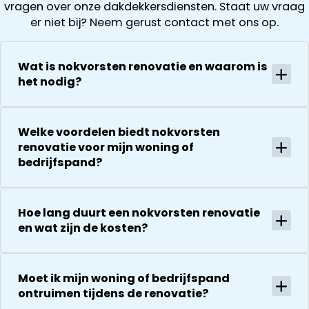
vragen over onze dakdekkersdiensten. Staat uw vraag
terugplaatse
had. Wij
offerte is
er niet bij? Neem gerust contact met ons op.
van de
kregen direct
vervolgens
zonnepanelen
een offerte
helder en
Alles goed
uitgewerkt en
gedurende he
Wat is nokvorsten renovatie en waarom is
gecoördineer
na 1 week late
hele proces
het nodig?
en
al helemaal
houden ze je
georganiseer
herstel. Nu 1
goed op de
absoluut een
week later wil
hoogte van d
Welke voordelen biedt nokvorsten
aanrader!
dakdekker Ja
stand van
renovatie voor mijn woning of
bedanken
zaken.
bedrijfspand?
voor de
De reparatie
uitvoering en
gaat
zijn
vervolgens
Hoe lang duurt een nokvorsten renovatie
vriendelijkheid
conform
en wat zijn de kosten?
Het is nog
afspraak en
steeds
onverwachte
droog!!! Dus
zaken die ze
Moet ik mijn woning of bedrijfspand
zeker een 5
tegenkomen
ontruimen tijdens de renovatie?
sterren revie
worden