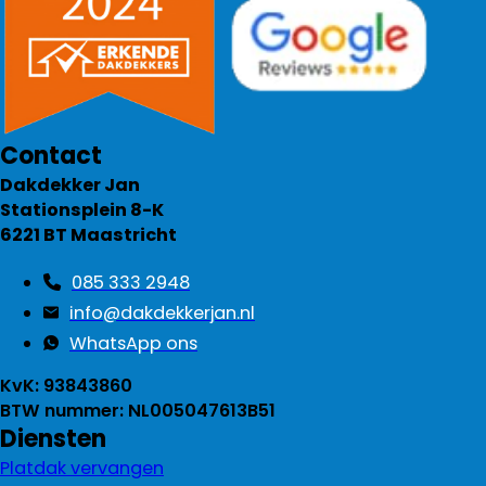
Contact
Dakdekker Jan
Stationsplein 8-K
6221 BT Maastricht
085 333 2948
info@dakdekkerjan.nl
WhatsApp ons
KvK: 93843860
BTW nummer: NL005047613B51
Diensten
Platdak vervangen