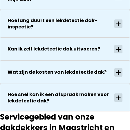
stand van
bedanken
zaken.
voor de
De reparatie
uitvoering en
Hoe lang duurt een lekdetectie dak-
gaat
zijn
inspectie?
vervolgens
vriendelijkheid
conform
Het is nog
afspraak en
steeds
onverwachte
Kan ik zelf lekdetectie dak uitvoeren?
droog!!! Dus
zaken die ze
zeker een 5
tegenkomen
sterren revie
worden
Wat zijn de kosten van lekdetectie dak?
waard door
vakkundig
zijn
gerepareerd
vakkundighei
zonder extra
en snelle
Hoe snel kan ik een afspraak maken voor
kosten. Maar
service
lekdetectie dak?
ook dan
communeren
ze goed en
Servicegebied van onze
transparant. I
dakdekkers in Maastricht en
kan ze