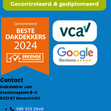
Contact
Dakdekker Jan
Stationsplein 8-K
6221 BT Maastricht
085 333 2948