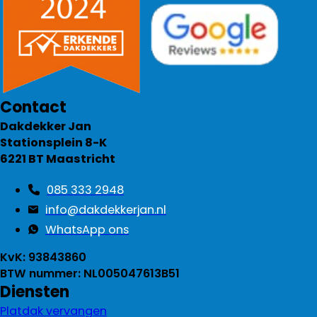
Contact
Dakdekker Jan
Stationsplein 8-K
6221 BT Maastricht
085 333 2948
info@dakdekkerjan.nl
WhatsApp ons
KvK: 93843860
BTW nummer: NL005047613B51
Diensten
Platdak vervangen