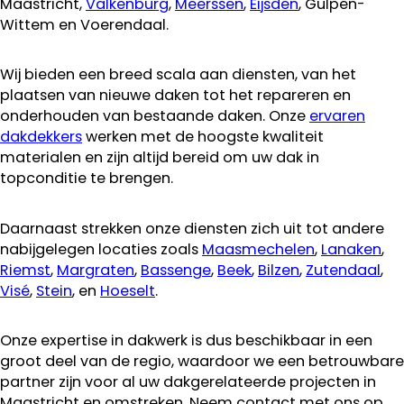
Maastricht,
Valkenburg
,
Meerssen
,
Eijsden
, Gulpen-
Wittem en Voerendaal.
Wij bieden een breed scala aan diensten, van het
plaatsen van nieuwe daken tot het repareren en
onderhouden van bestaande daken. Onze
ervaren
dakdekkers
werken met de hoogste kwaliteit
materialen en zijn altijd bereid om uw dak in
topconditie te brengen.
Daarnaast strekken onze diensten zich uit tot andere
nabijgelegen locaties zoals
Maasmechelen
,
Lanaken
,
Riemst
,
Margraten
,
Bassenge
,
Beek
,
Bilzen
,
Zutendaal
,
Visé
,
Stein
, en
Hoeselt
.
Onze expertise in dakwerk is dus beschikbaar in een
groot deel van de regio, waardoor we een betrouwbare
partner zijn voor al uw dakgerelateerde projecten in
Maastricht en omstreken. Neem contact met ons op