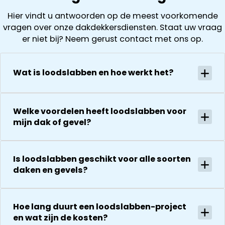
het loskoppel
achterstallig
( laten ook
Hier vindt u antwoorden op de meest voorkomende
en
onderhoud
foto’s zien). D
vragen over onze dakdekkersdiensten. Staat uw vraag
terugplaatse
had. Wij
offerte is
er niet bij? Neem gerust contact met ons op.
van de
kregen direct
vervolgens
zonnepanelen
een offerte
helder en
Alles goed
uitgewerkt en
gedurende he
Wat is loodslabben en hoe werkt het?
gecoördineer
na 1 week late
hele proces
en
al helemaal
houden ze je
georganiseer
herstel. Nu 1
goed op de
absoluut een
Welke voordelen heeft loodslabben voor
week later wil
hoogte van d
aanrader!
mijn dak of gevel?
dakdekker Ja
stand van
bedanken
zaken.
voor de
De reparatie
uitvoering en
Is loodslabben geschikt voor alle soorten
gaat
zijn
daken en gevels?
vervolgens
vriendelijkheid
conform
Het is nog
afspraak en
steeds
onverwachte
Hoe lang duurt een loodslabben-project
droog!!! Dus
en wat zijn de kosten?
zaken die ze