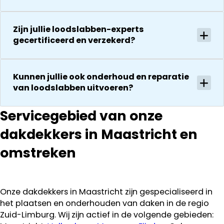
zeker een 5
tegenkomen
sterren revie
worden
waard door
vakkundig
Zijn jullie loodslabben-experts
zijn
gerepareerd
gecertificeerd en verzekerd?
vakkundighei
zonder extra
en snelle
kosten. Maar
service
ook dan
Kunnen jullie ook onderhoud en reparatie
communeren
van loodslabben uitvoeren?
ze goed en
transparant. I
Servicegebied van onze
kan ze
dakdekkers in Maastricht en
aanraden.
omstreken
Onze dakdekkers in Maastricht zijn gespecialiseerd in
het plaatsen en onderhouden van daken in de regio
Zuid-Limburg. Wij zijn actief in de volgende gebieden: