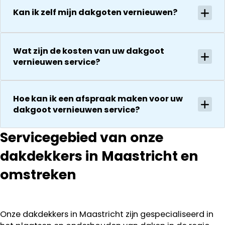
steeds
onverwachte
droog!!! Dus
Kan ik zelf mijn dakgoten vernieuwen?
zaken die ze
zeker een 5
tegenkomen
sterren revie
worden
waard door
vakkundig
Wat zijn de kosten van uw dakgoot
zijn
gerepareerd
vernieuwen service?
vakkundighei
zonder extra
en snelle
kosten. Maar
service
ook dan
Hoe kan ik een afspraak maken voor uw
communeren
dakgoot vernieuwen service?
ze goed en
transparant. I
Servicegebied van onze
kan ze
dakdekkers in Maastricht en
aanraden.
omstreken
Onze dakdekkers in Maastricht zijn gespecialiseerd in