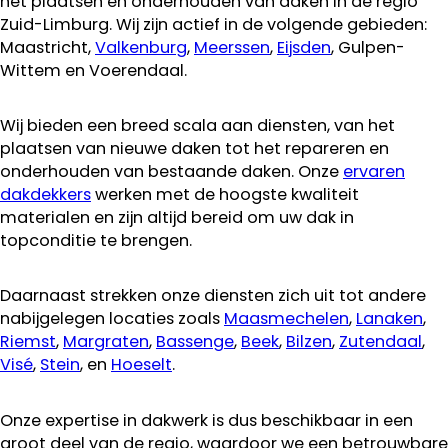
het plaatsen en onderhouden van daken in de regio
Zuid-Limburg. Wij zijn actief in de volgende gebieden:
Maastricht,
Valkenburg
,
Meerssen
,
Eijsden
, Gulpen-
Wittem en Voerendaal.
Wij bieden een breed scala aan diensten, van het
plaatsen van nieuwe daken tot het repareren en
onderhouden van bestaande daken. Onze
ervaren
dakdekkers
werken met de hoogste kwaliteit
materialen en zijn altijd bereid om uw dak in
topconditie te brengen.
Daarnaast strekken onze diensten zich uit tot andere
nabijgelegen locaties zoals
Maasmechelen
,
Lanaken
,
Riemst
,
Margraten
,
Bassenge
,
Beek
,
Bilzen
,
Zutendaal
,
Visé
,
Stein
, en
Hoeselt
.
Onze expertise in dakwerk is dus beschikbaar in een
groot deel van de regio, waardoor we een betrouwbare