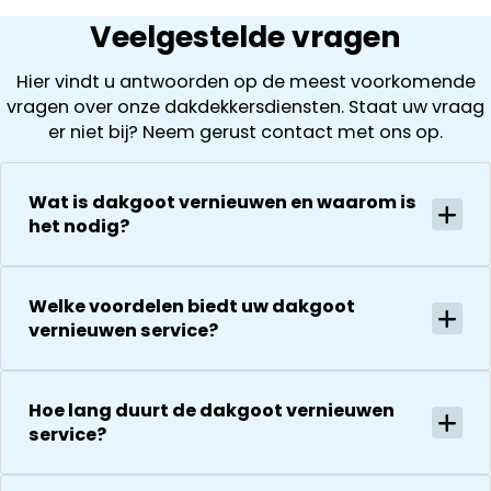
begonnen
dat de
uit wat ze zijn
Veelgestelde vragen
worden, inclus
schoorsteen
tegengekom
het loskoppel
achterstallig
( laten ook
Hier vindt u antwoorden op de meest voorkomende
en
onderhoud
foto’s zien). D
vragen over onze dakdekkersdiensten. Staat uw vraag
terugplaatse
had. Wij
offerte is
er niet bij? Neem gerust contact met ons op.
van de
kregen direct
vervolgens
zonnepanelen
een offerte
helder en
Alles goed
uitgewerkt en
gedurende he
Wat is dakgoot vernieuwen en waarom is
gecoördineer
na 1 week late
hele proces
het nodig?
en
al helemaal
houden ze je
georganiseer
herstel. Nu 1
goed op de
absoluut een
week later wil
hoogte van d
Welke voordelen biedt uw dakgoot
aanrader!
dakdekker Ja
stand van
vernieuwen service?
bedanken
zaken.
voor de
De reparatie
uitvoering en
gaat
Hoe lang duurt de dakgoot vernieuwen
zijn
vervolgens
service?
vriendelijkheid
conform
Het is nog
afspraak en