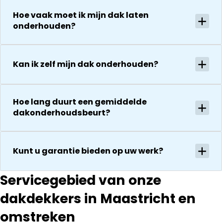
uitvoering en
gaat
Hoe vaak moet ik mijn dak laten
zijn
vervolgens
onderhouden?
vriendelijkheid
conform
Het is nog
afspraak en
steeds
onverwachte
droog!!! Dus
Kan ik zelf mijn dak onderhouden?
zaken die ze
zeker een 5
tegenkomen
sterren revie
worden
waard door
vakkundig
Hoe lang duurt een gemiddelde
zijn
gerepareerd
dakonderhoudsbeurt?
vakkundighei
zonder extra
en snelle
kosten. Maar
service
ook dan
Kunt u garantie bieden op uw werk?
communeren
ze goed en
Servicegebied van onze
transparant. I
kan ze
dakdekkers in Maastricht en
aanraden.
omstreken