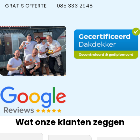
GRATIS OFFERTE
085 333 2948
Wat onze klanten zeggen
bedrijf na onze
Snel gewerkt.
kwaliteit
inspectie,