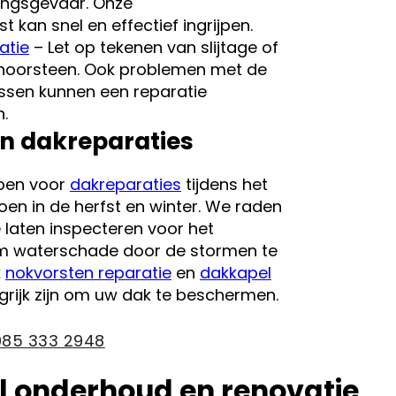
tingsgevaar. Onze
 kan snel en effectief ingrijpen.
atie
– Let op tekenen van slijtage of
hoorsteen. Ook problemen met de
ssen kunnen een reparatie
.
n dakreparaties
pen voor
dakreparaties
tijdens het
en in de herfst en winter. We raden
 laten inspecteren voor het
m waterschade door de stormen te
k
nokvorsten reparatie
en
dakkapel
rijk zijn om uw dak te beschermen.
085 333 2948
l onderhoud en renovatie