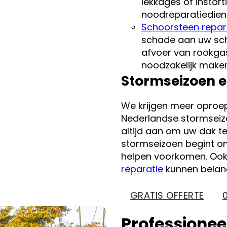
lekkages of instor
noodreparatiedienst
Schoorsteen repar
schade aan uw sc
afvoer van rookga
noodzakelijk maken
Stormseizoen e
We krijgen meer oproe
Nederlandse stormseizo
altijd aan om uw dak te
stormseizoen begint o
helpen voorkomen. Oo
reparatie
kunnen belang
GRATIS OFFERTE
Professionee