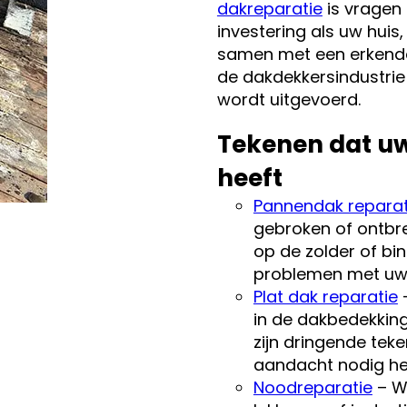
dakreparatie
is vragen 
investering als uw hui
samen met een erkende,
de dakdekkersindustrie
wordt uitgevoerd.
Tekenen dat uw
heeft
Pannendak reparat
gebroken of ontbr
op de zolder of b
problemen met uw
Plat dak reparatie
–
in de dakbedekking
zijn dringende tek
aandacht nodig he
Noodreparatie
– W