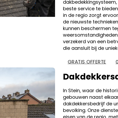
dakbedekkingsysteem, o
beste service te bied
in de regio zorgt ervoo
de nieuwste technieke
kunnen beschermen teg
weersomstandigheden in
verzekerd van een betr
die aansluit bij de uni
GRATIS OFFERTE
Dakdekkersdi
In Stein, waar de histo
gebouwen naast elkaar 
dakdekkersbedrijf de u
bevolking. Onze dienst
eisen van de regio, me