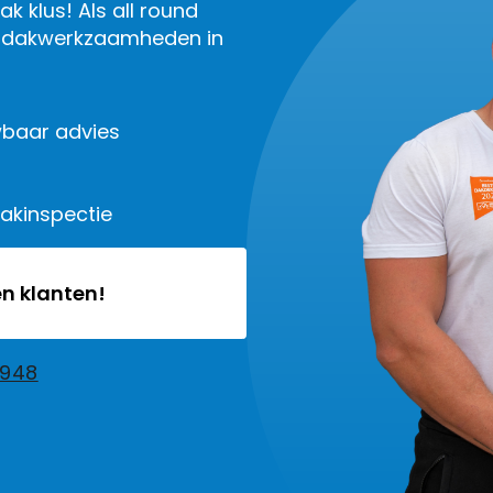
k klus! Als all round
le dakwerkzaamheden in
baar advies
dakinspectie
n klanten!
2948