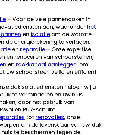
tie
– Voor de vele pannendaken in
enovatiediensten aan, waaronder
het
kpannen
en
isolatie
om de warmte
n de energierekening te verlagen.
atie
en
reparatie
– Onze expertise
en en renoveren van schoorstenen,
ben
en
rookkanaal aanleggen
, om
t uw schoorsteen veilig en efficiënt
nze dakisolatiediensten helpen wij u
ruik te verminderen en uw huis
maken, door het gebruik van
aswol en PUR-schuim.
eparaties
tot
renovaties
, onze
tworpen om de levensduur van uw dak
w huis te beschermen tegen de