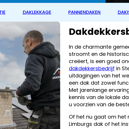
TIE
DAKLEKKAGE
PANNENDAKEN
DAKI
Dakdekkersbe
In de charmante gemee
stroomt en de historisc
creëert, is een goed on
dakdekkersbedrijf
in St
uitdagingen van het we
een dak dat zowel functi
Met jarenlange ervarin
kennis van de lokale 
u voorzien van de best
Of het nu gaat om het 
Limburgs dak of het in