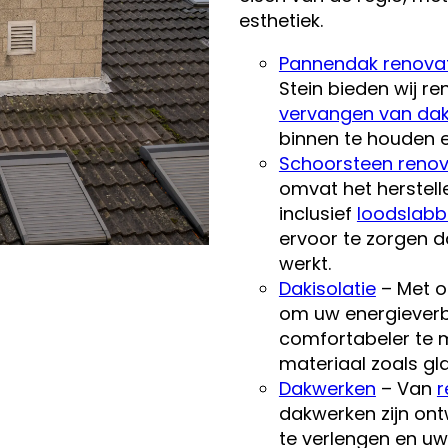
esthetiek.
Pannendak renova
Stein bieden wij r
vervangen van da
binnen te houden e
Schoorsteen renov
omvat het herstell
inclusief
loodslab
ervoor te zorgen da
werkt.
Dakisolatie
– Met o
om uw energieverb
comfortabeler te 
materiaal zoals gl
Dakwerken
– Van
r
dakwerken zijn on
te verlengen en u