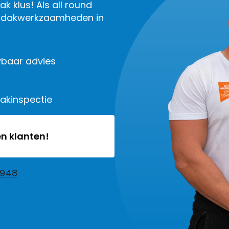
k klus! Als all round
le dakwerkzaamheden in
baar advies
dakinspectie
n klanten!
2948