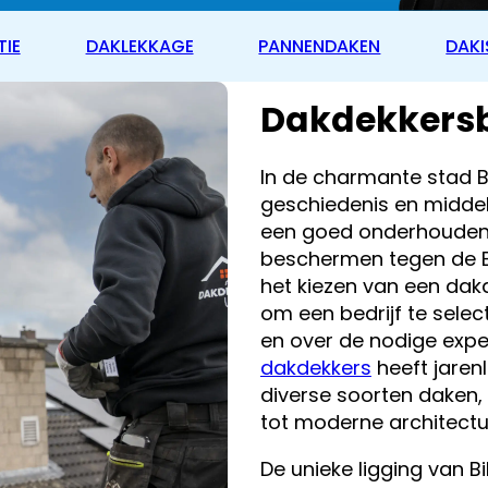
TIE
DAKLEKKAGE
PANNENDAKEN
DAKI
Dakdekkersbe
In de charmante stad B
geschiedenis en midde
een goed onderhouden 
beschermen tegen de B
het kiezen van een dakde
om een bedrijf te selec
en over de nodige expe
dakdekkers
heeft jaren
diverse soorten daken,
tot moderne architectu
De unieke ligging van B