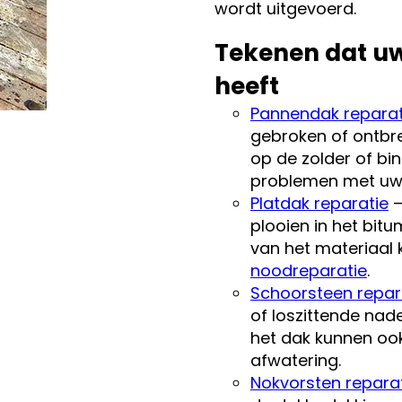
wordt uitgevoerd.
Tekenen dat uw
heeft
Pannendak reparat
gebroken of ontbr
op de zolder of b
problemen met uw
Platdak reparatie
–
plooien in het bitu
van het materiaal
noodreparatie
.
Schoorsteen repar
of loszittende nad
het dak kunnen oo
afwatering.
Nokvorsten repara