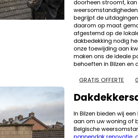
doorheen stroomt, kan
weersomstandigheden. O
begrijpt de uitdagingen
daarom op maat gemaak
afgestemd op de lokal
dakbedekking nodig hee
onze toewijding aan kwa
maken ons de ideale pa
behoeften in Bilzen en
GRATIS OFFERTE
Dakdekkersdi
In Bilzen bieden wij e
aan om uw woning of b
Belgische weersomstan
pannendak renovatie
,