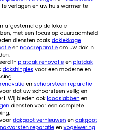
te verlagen en uw huis warmer te
jn afgestemd op de lokale
ilzen, met een focus op duurzaamheid
ieden diensten zoals
daklekkage
ctie
en
noodreparatie
om uw dak in
den.
seerd in
platdak renovatie
en
platdak
s
dakshingles
voor een moderne en
sing.
renovatie
en
schoorsteen reparatie
voor dat uw schoorsteen veilig en
ert. Wij bieden ook
loodslabben
en
ggen
diensten voor een complete
ing.
 voor
dakgoot vernieuwen
en
dakgoot
nokvorsten reparatie
en
vogelwering