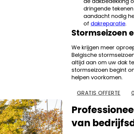
de dakbedekking of
dringende tekenen 
aandacht nodig hee
of
dakreparatie
.
Stormseizoen e
We krijgen meer oproe
Belgische stormseizoen
altijd aan om uw dak te
stormseizoen begint o
helpen voorkomen.
GRATIS OFFERTE
Professionee
van bedrijfs