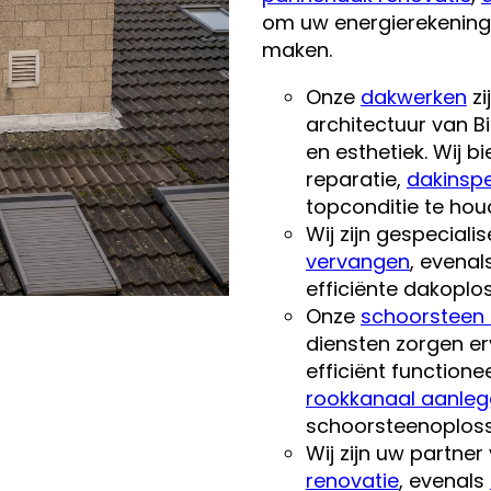
om uw energierekening 
maken.
Onze
dakwerken
zi
architectuur van B
en esthetiek. Wij b
reparatie,
dakinspe
topconditie te hou
Wij zijn gespeciali
vervangen
, evenal
efficiënte dakoplos
Onze
schoorsteen 
diensten zorgen er
efficiënt functione
rookkanaal aanle
schoorsteenoploss
Wij zijn uw partner
renovatie
, evenals