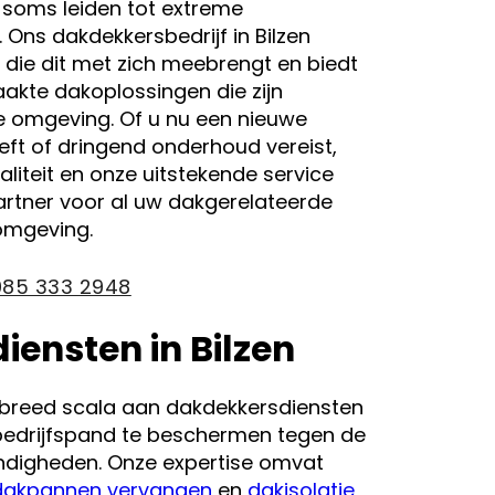
 soms leiden tot extreme
ns dakdekkersbedrijf in Bilzen
 die dit met zich meebrengt en biedt
te dakoplossingen die zijn
e omgeving. Of u nu een nieuwe
ft of dringend onderhoud vereist,
liteit en onze uitstekende service
rtner voor al uw dakgerelateerde
 omgeving.
085 333 2948
ensten in Bilzen
en breed scala aan dakdekkersdiensten
edrijfspand te beschermen tegen de
digheden. Onze expertise omvat
dakpannen vervangen
en
dakisolatie