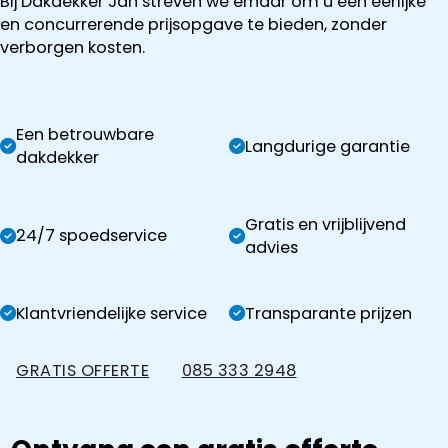
Bij Dakdekker Jan streven we ernaar om u een eerlijke
en concurrerende prijsopgave te bieden, zonder
verborgen kosten.
Een betrouwbare
Langdurige garantie
dakdekker
Gratis en vrijblijvend
24/7 spoedservice
advies
Klantvriendelijke service
Transparante prijzen
GRATIS OFFERTE
085 333 2948