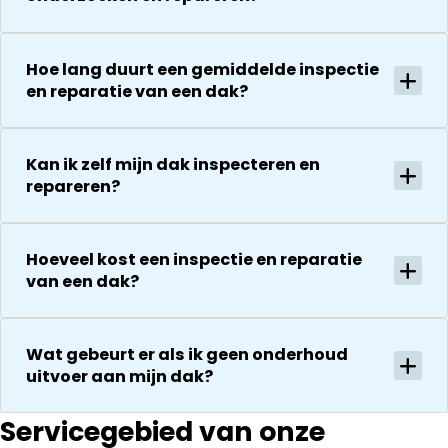
bedanken
zaken.
voor de
De reparatie
uitvoering en
gaat
Hoe lang duurt een gemiddelde inspectie
zijn
vervolgens
en reparatie van een dak?
vriendelijkheid
conform
Het is nog
afspraak en
steeds
onverwachte
Kan ik zelf mijn dak inspecteren en
droog!!! Dus
zaken die ze
repareren?
zeker een 5
tegenkomen
sterren revie
worden
waard door
vakkundig
zijn
Hoeveel kost een inspectie en reparatie
gerepareerd
van een dak?
vakkundighei
zonder extra
en snelle
kosten. Maar
service
ook dan
Wat gebeurt er als ik geen onderhoud
communeren
uitvoer aan mijn dak?
ze goed en
transparant. I
kan ze
Servicegebied van onze
aanraden.