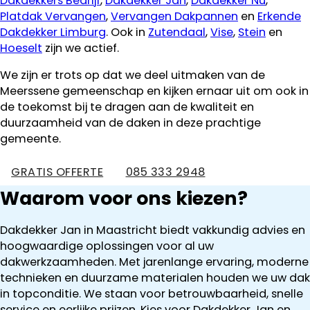
Dakdekkers Bedrijf
,
Dakdekker Jan
,
Dakdekker Nu
,
Platdak Vervangen
,
Vervangen Dakpannen
en
Erkende
Dakdekker Limburg
. Ook in
Zutendaal
,
Vise
,
Stein
en
Hoeselt
zijn we actief.
We zijn er trots op dat we deel uitmaken van de
Meerssene gemeenschap en kijken ernaar uit om ook in
de toekomst bij te dragen aan de kwaliteit en
duurzaamheid van de daken in deze prachtige
gemeente.
GRATIS OFFERTE
085 333 2948
Waarom voor ons kiezen?
Dakdekker Jan in Maastricht biedt vakkundig advies en
hoogwaardige oplossingen voor al uw
dakwerkzaamheden. Met jarenlange ervaring, moderne
technieken en duurzame materialen houden we uw dak
in topconditie. We staan voor betrouwbaarheid, snelle
service en eerlijke prijzen. Kies voor Dakdekker Jan en