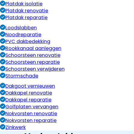
Platdak isolatie
Platdak renovatie
Platdak reparatie
Loodslabben
Noodreparatie
PVC dakbedekking
Rookkanaal aanleggen
Schoorsteen renovatie
Schoorsteen reparatie
Schoorsteen verwijderen
Stormschade
Dakgoot vernieuwen
Dakkapel renovatie
Dakkapel reparatie
Golfplaten vervangen
Nokvorsten renovatie
Nokvorsten reparatie
Zinkwerk