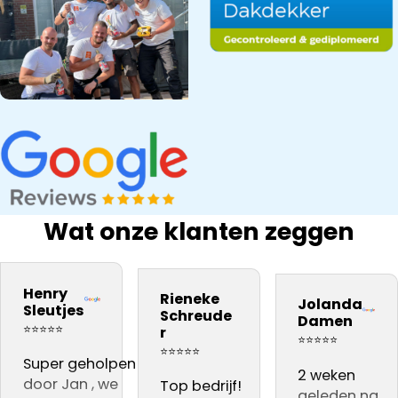
Wat onze klanten zeggen
bedrijf na onze
Snel gewerkt.
kwaliteit
inspectie,
ervaring
Prima
materiaal. Zij
Dakdekker Ja
Henry
Rieneke
daarom aan
kwaliteit.
Jolanda
vakmannen
gebeld, die
Sleutjes
Schreude
Damen
iedereen
Vooral dat
Harrie en Atill
reageerde
⭐⭐⭐⭐⭐
r
⭐⭐⭐⭐⭐
adviseren .👍👍👍
de
hebben
direct en een
⭐⭐⭐⭐⭐
Super geholpen
dakinspectie
voortreffelijke
dag later sto
2 weken
door Jan , we
live gevolgd
Top bedrijf!
werk
Jan al op het
geleden na