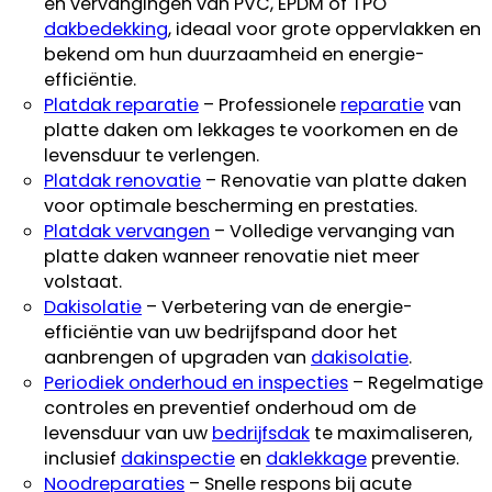
en vervangingen van PVC, EPDM of TPO
dakbedekking
, ideaal voor grote oppervlakken en
bekend om hun duurzaamheid en energie-
efficiëntie.
Platdak reparatie
– Professionele
reparatie
van
platte daken om lekkages te voorkomen en de
levensduur te verlengen.
Platdak renovatie
– Renovatie van platte daken
voor optimale bescherming en prestaties.
Platdak vervangen
– Volledige vervanging van
platte daken wanneer renovatie niet meer
volstaat.
Dakisolatie
– Verbetering van de energie-
efficiëntie van uw bedrijfspand door het
aanbrengen of upgraden van
dakisolatie
.
Periodiek onderhoud en inspecties
– Regelmatige
controles en preventief onderhoud om de
levensduur van uw
bedrijfsdak
te maximaliseren,
inclusief
dakinspectie
en
daklekkage
preventie.
Noodreparaties
– Snelle respons bij acute