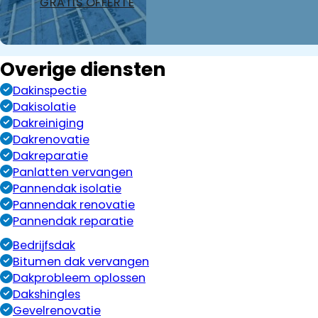
GRATIS OFFERTE
Overige diensten
Dakinspectie
Dakisolatie
Dakreiniging
Dakrenovatie
Dakreparatie
Panlatten vervangen
Pannendak isolatie
Pannendak renovatie
Pannendak reparatie
Bedrijfsdak
Bitumen dak vervangen
Dakprobleem oplossen
Dakshingles
Gevelrenovatie