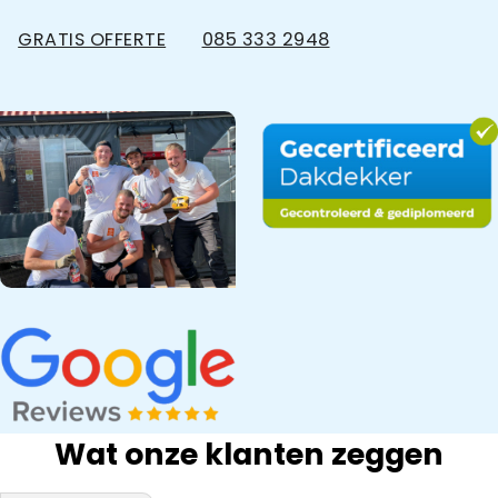
GRATIS OFFERTE
085 333 2948
Wat onze klanten zeggen
bedrijf na onze
Snel gewerkt.
kwaliteit