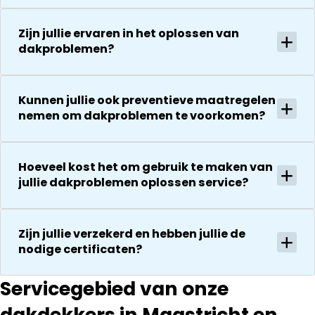
voor de
De reparatie
uitvoering en
gaat
Zijn jullie ervaren in het oplossen van
zijn
vervolgens
dakproblemen?
vriendelijkheid
conform
Het is nog
afspraak en
steeds
onverwachte
Kunnen jullie ook preventieve maatregelen
droog!!! Dus
zaken die ze
nemen om dakproblemen te voorkomen?
zeker een 5
tegenkomen
sterren revie
worden
waard door
vakkundig
zijn
Hoeveel kost het om gebruik te maken van
gerepareerd
jullie dakproblemen oplossen service?
vakkundighei
zonder extra
en snelle
kosten. Maar
service
ook dan
Zijn jullie verzekerd en hebben jullie de
communeren
nodige certificaten?
ze goed en
transparant. I
kan ze
Servicegebied van onze
aanraden.
dakdekkers in Maastricht en