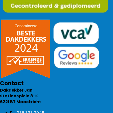
Contact
Dakdekker Jan
Stationsplein 8-K
6221 BT Maastricht
085 333 2948