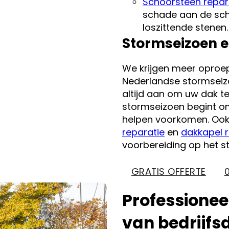
Schoorsteen repar
schade aan de sch
loszittende stenen.
Stormseizoen e
We krijgen meer oproe
Nederlandse stormseizo
altijd aan om uw dak te
stormseizoen begint o
helpen voorkomen. Ook 
reparatie
en
dakkapel r
voorbereiding op het s
GRATIS OFFERTE
Professionee
van bedrijfs