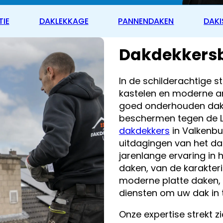
TIE
DAKLEKKAGE
PANNENDAKEN
DAKI
Dakdekkersb
In de schilderachtige 
kastelen en moderne a
goed onderhouden dak 
beschermen tegen de Li
dakdekkers
in Valkenbu
uitdagingen van het da
jarenlange ervaring in 
daken, van de karakter
moderne platte daken, 
diensten om uw dak in 
Onze expertise strekt z