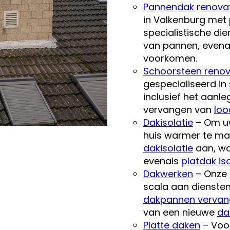
Pannendak renova
in Valkenburg met
specialistische di
van pannen, even
voorkomen.
Schoorsteen renov
gespecialiseerd in
inclusief het aanl
vervangen van
loo
Dakisolatie
– Om uw
huis warmer te mak
dakisolatie
aan, wa
evenals
platdak iso
Dakwerken
– Onze
scala aan dienste
dakpannen verva
van een nieuwe
da
Platte daken
– Voor