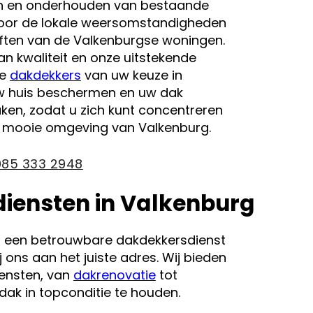
en en onderhouden van bestaande
 voor de lokale weersomstandigheden
ften van de Valkenburgse woningen.
n kwaliteit en onze uitstekende
de
dakdekkers
van uw keuze in
uw huis beschermen en uw dak
en, zodat u zich kunt concentreren
e mooie omgeving van Valkenburg.
085 333 2948
iensten in Valkenburg
r een betrouwbare dakdekkersdienst
j ons aan het juiste adres. Wij bieden
iensten, van
dakrenovatie
tot
dak in topconditie te houden.