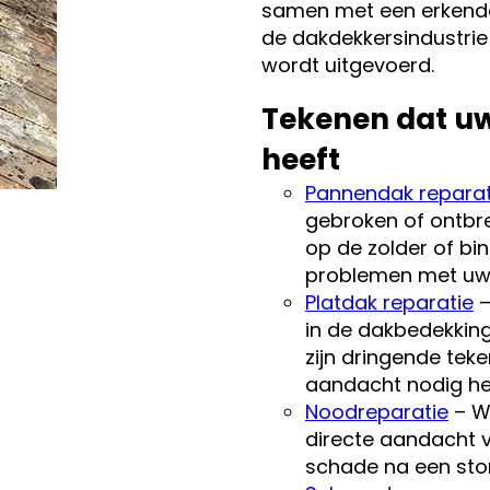
samen met een erkende,
de dakdekkersindustrie
wordt uitgevoerd.
Tekenen dat uw
heeft
Pannendak reparat
gebroken of ontbr
op de zolder of b
problemen met uw
Platdak reparatie
–
in de dakbedekking
zijn dringende tek
aandacht nodig he
Noodreparatie
– W
directe aandacht v
schade na een sto