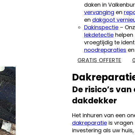
daken in Valkenbur
vervanging
en
repa
en
dakgoot vernie
Dakinspectie
– Onz
lekdetectie
helpen 
vroegtijdig te ide
noodreparaties
e
GRATIS OFFERTE
Dakreparatie
De risico’s van
dakdekker
Het inhuren van een o
dakreparatie
is vragen 
investering als uw hui