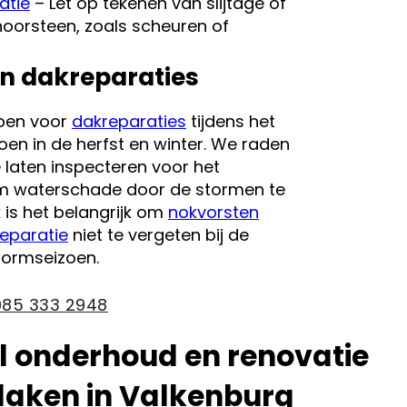
atie
– Let op tekenen van slijtage of
oorsteen, zoals scheuren of
n dakreparaties
pen voor
dakreparaties
tijdens het
en in de herfst en winter. We raden
 laten inspecteren voor het
m waterschade door de stormen te
is het belangrijk om
nokvorsten
eparatie
niet te vergeten bij de
tormseizoen.
085 333 2948
l onderhoud en renovatie
daken in Valkenburg