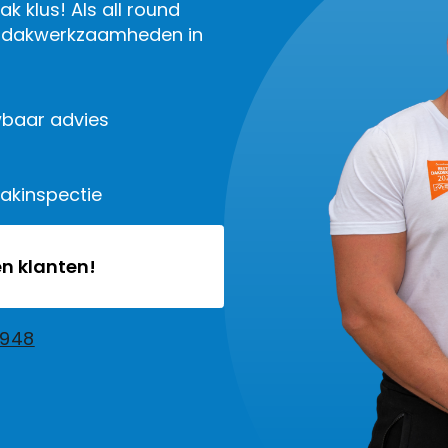
k klus! Als all round
le dakwerkzaamheden in
baar advies
dakinspectie
n klanten!
2948