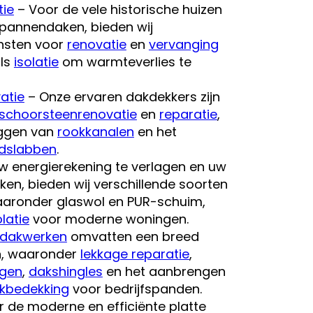
tie
– Voor de vele historische huizen
 pannendaken, bieden wij
ensten voor
renovatie
en
vervanging
als
isolatie
om warmteverlies te
atie
– Onze ervaren dakdekkers zijn
schoorsteenrenovatie
en
reparatie
,
eggen van
rookkanalen
en het
dslabben
.
 energierekening te verlagen en uw
en, bieden wij verschillende soorten
aronder glaswol en PUR-schuim,
latie
voor moderne woningen.
dakwerken
omvatten een breed
n, waaronder
lekkage reparatie
,
ngen
,
dakshingles
en het aanbrengen
kbedekking
voor bedrijfspanden.
 de moderne en efficiënte platte