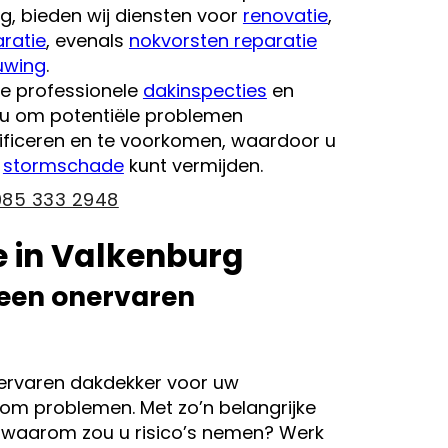
g, bieden wij diensten voor
renovatie
,
ratie
, evenals
nokvorsten reparatie
uwing
.
e professionele
dakinspecties
en
u om potentiële problemen
ntificeren en te voorkomen, waardoor u
n
stormschade
kunt vermijden.
085 333 2948
 in Valkenburg
 een onervaren
nervaren dakdekker voor uw
om problemen. Met zo’n belangrijke
s, waarom zou u risico’s nemen? Werk